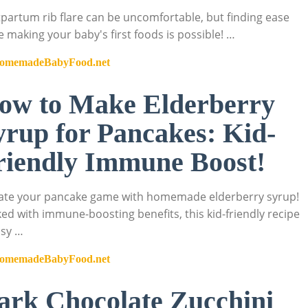
partum rib flare can be uncomfortable, but finding ease
e making your baby's first foods is possible! …
omemadeBabyFood.net
ow to Make Elderberry
yrup for Pancakes: Kid-
riendly Immune Boost!
ate your pancake game with homemade elderberry syrup!
ed with immune-boosting benefits, this kid-friendly recipe
asy …
omemadeBabyFood.net
ark Chocolate Zucchini