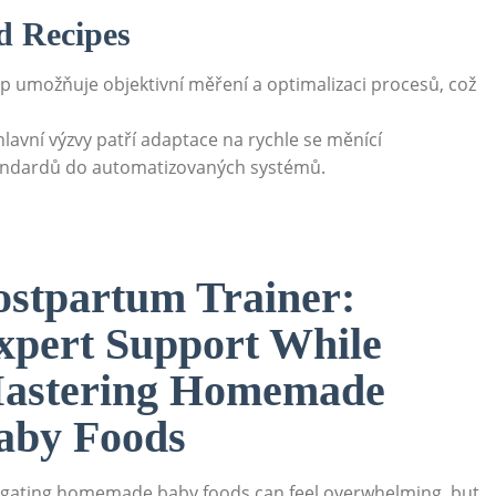
 Recipes
p umožňuje objektivní měření a optimalizaci procesů, což
lavní výzvy patří adaptace na rychle se měnící
standardů do automatizovaných systémů.
ostpartum Trainer:
xpert Support While
astering Homemade
aby Foods
gating homemade baby foods can feel overwhelming, but