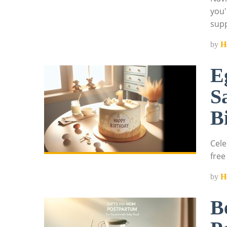
you'
sup
by
H
E
S
B
Cele
free
by
H
B