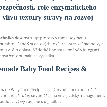
bezpečnosti, role enzymatického
 vlivu textury stravy na rozvoj
technika
dekonstruuje procesy v rámci segmentu
ty
zahrnují analýzu datových toků, roli precizní metodiky a
mů v této oblasti. Vědecká hodnota spočívá v integraci
 dosažení optimálních výsledků.
emade Baby Food Recipes &
made Baby Food Recipes a jakým způsobem pokročilé
technické příručky se zaměřují na energetický management,
udoucí výzvy spojené s digitalizací.