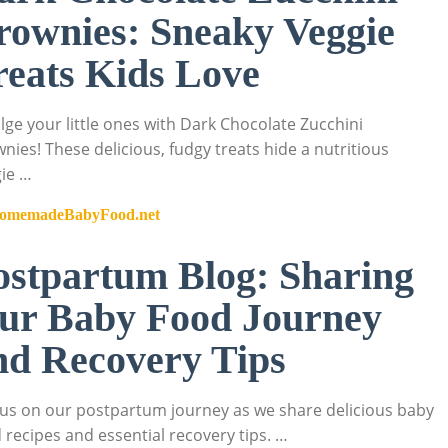
rownies: Sneaky Veggie
reats Kids Love
lge your little ones with Dark Chocolate Zucchini
nies! These delicious, fudgy treats hide a nutritious
ie …
omemadeBabyFood.net
ostpartum Blog: Sharing
ur Baby Food Journey
nd Recovery Tips
 us on our postpartum journey as we share delicious baby
 recipes and essential recovery tips. …