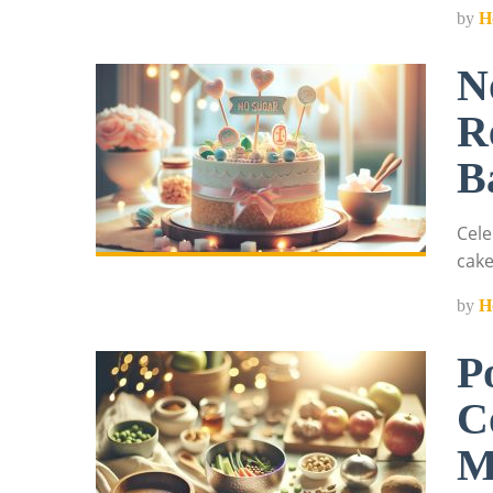
by
H
N
R
B
Cele
cake
by
H
P
C
M