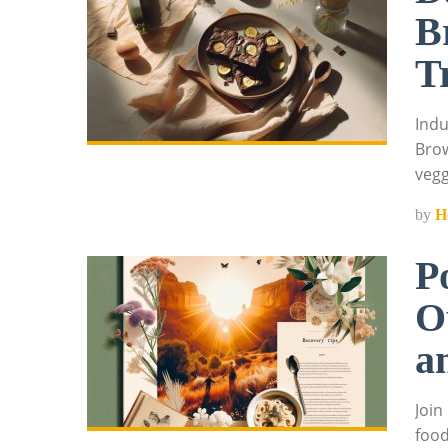
B
T
Indu
Brow
vegg
by
H
P
O
a
Join
food