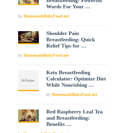
Breastfeeding: Powerful
Words For Your …
by
HomemadeBabyFood.net
Shoulder Pain
Breastfeeding: Quick
Relief Tips for …
by
HomemadeBabyFood.net
Keto Breastfeeding
Calculator: Optimize Diet
While Nourishing …
by
HomemadeBabyFood.net
Red Raspberry Leaf Tea
and Breastfeeding:
Benefits …