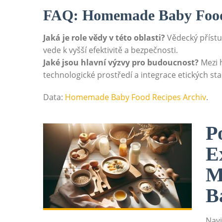
FAQ: Homemade Baby Food
Jaká je role vědy v této oblasti?
Vědecký přístu
vede k vyšší efektivitě a bezpečnosti.
Jaké jsou hlavní výzvy pro budoucnost?
Mezi h
technologické prostředí a integrace etických 
Data:
Homemade Baby Food Recipes Archiv
.
P
E
M
B
Navi