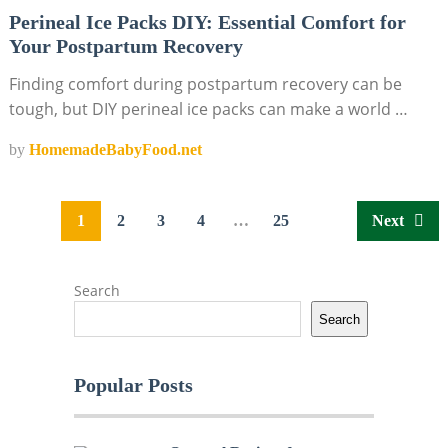
Perineal Ice Packs DIY: Essential Comfort for
Your Postpartum Recovery
Finding comfort during postpartum recovery can be
tough, but DIY perineal ice packs can make a world …
by
HomemadeBabyFood.net
Posts
1
2
3
4
…
25
Next
pagination
Search
Search
Popular Posts